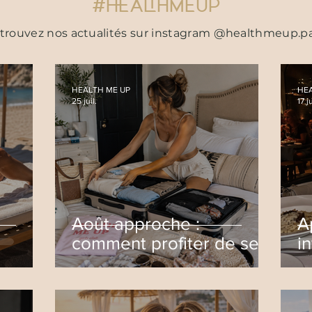
#HEALTHMEUP
trouvez nos actualités sur instagram @healthmeup.pa
HEALTH ME UP
HEA
25 juil.
17 ju
Août approche :
A
comment profiter de ses
i
ro
vacances sans revenir
p
avec 4 kilos de plus ?
s