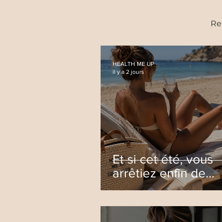
Re
HEALTH ME UP
il y a 2 jours
Et si cet été, vous
arrêtiez enfin de
recommencer à zé
chaque rentrée ?