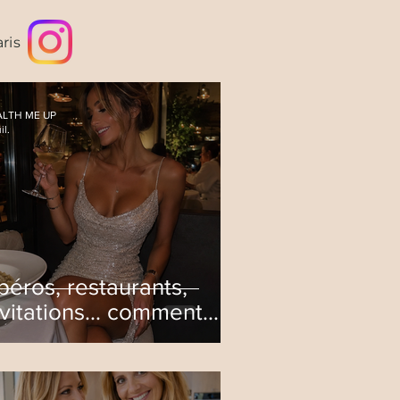
ris
LTH ME UP
il.
péros, restaurants,
nvitations… comment
rofiter sans ruiner tous
es efforts ?