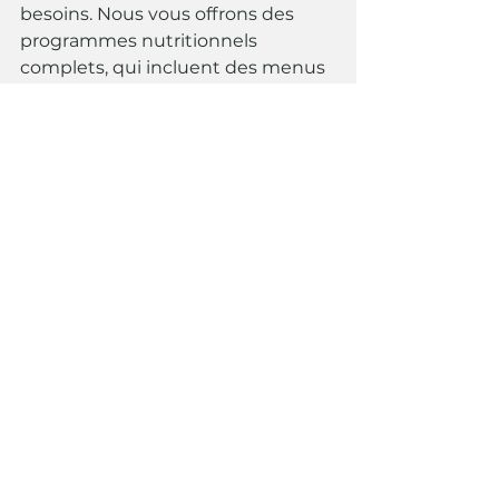
besoins. Nous vous offrons des 
programmes nutritionnels 
complets, qui incluent des menus 
variés pour le matin, le midi et le 
soir, ainsi que des recettes 
équilibrées et 
savoureuses. Chaque programme 
est conçu pour être simple à 
suivre, sans frustration, et adapté à 
votre rythme de vie.
### Rééquilibrage alimentaire sur 
mesure
Nous ne vous imposons pas de 
régimes stricts, mais nous vous 
aidons à adopter de nouvelles 
habitudes alimentaires qui 
respectent vos goûts et vos 
besoins nutritionnels. Avec nous, 