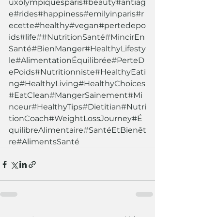
uxolympiquesparis#beauty#antiag
e#rides#happiness#emilyinparis#r
ecette#healthy#vegan#pertedepo
ids#life##NutritionSanté#MincirEn
Santé#BienManger#HealthyLifesty
le#AlimentationÉquilibrée#PerteD
ePoids#Nutritionniste#HealthyEati
ng#HealthyLiving#HealthyChoices
#EatClean#MangerSainement#Mi
nceur#HealthyTips#Dietitian#Nutri
tionCoach#WeightLossJourney#É
quilibreAlimentaire#SantéEtBienêt
re#AlimentsSanté