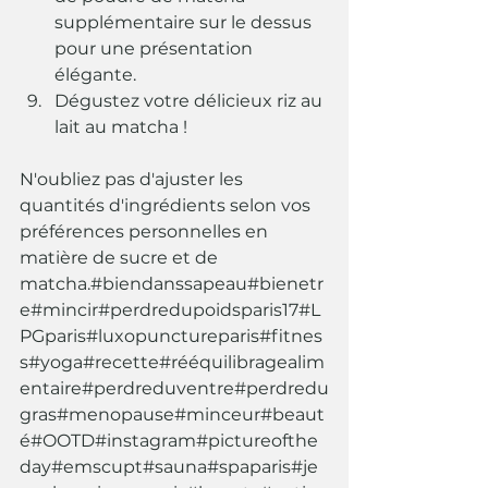
supplémentaire sur le dessus 
pour une présentation 
élégante.
Dégustez votre délicieux riz au 
lait au matcha !
N'oubliez pas d'ajuster les 
quantités d'ingrédients selon vos 
préférences personnelles en 
matière de sucre et de 
matcha.#biendanssapeau#bienetr
e#mincir#perdredupoidsparis17#L
PGparis#luxopunctureparis#fitnes
s#yoga#recette#rééquilibragealim
entaire#perdreduventre#perdredu
gras#menopause#minceur#beaut
é#OOTD#instagram#pictureofthe
day#emscupt#sauna#spaparis#je