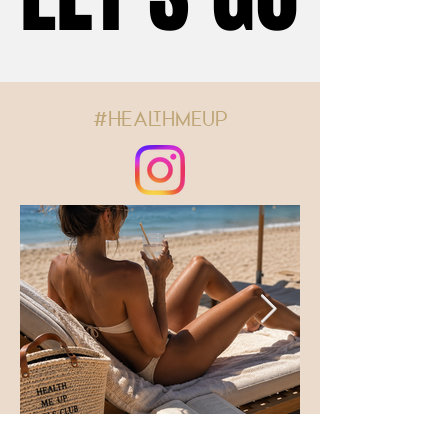
21 Alkane, Benzyl Glycol, Parfum
(Fragrance), Propanediol,
Maltodextrin, Chlorphenesin,
Citrus Aurantium Bergamia
(Bergamot) Fruit Extract, Acacia
Senegal Gum, Sodium Stearoyl
#HEALTHMEUP
Glutamate, Ethylhexylglycerin,
Sodium Hyaluronate, Raspberry
Ketone, Lythrum Salicaria Extract,
Disodium Phosphate, Xanthan
Gum, Sodium Phosphate, Glyceryl
Caprylate, Saccharide Isomerate,
Origanum Majorana Leaf Extract,
Crocus Chrysanthus Bulb Extract.
HEALTH ME UP