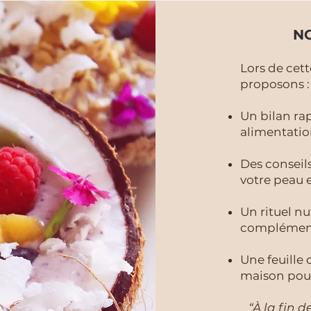
NO
Lors de cet
proposons :
Un bilan rap
alimentatio
Des conseils
votre peau 
Un rituel nu
compléments
Une feuille 
maison pour
“À la fin d