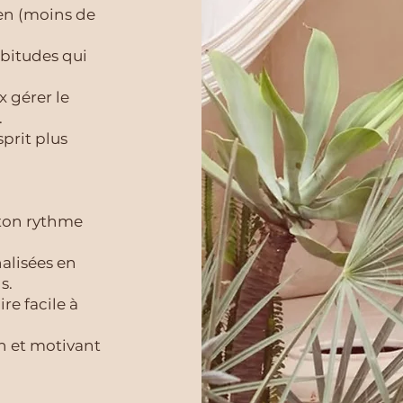
en (moins de
abitudes qui
x gérer le
.
sprit plus
 ton rythme
alisées en
s.
re facile à
 et motivant