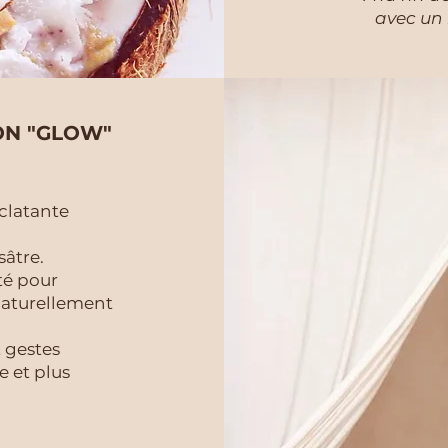
avec un r
ON "GLOW"
clatante
sâtre.
té pour
naturellement
 gestes
 et plus