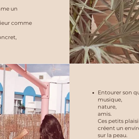
omme un
érieur comme
oncret,
Entourer son qu
musique,
nature,
amis.
​Ces petits plais
créent un envi
sur la peau.