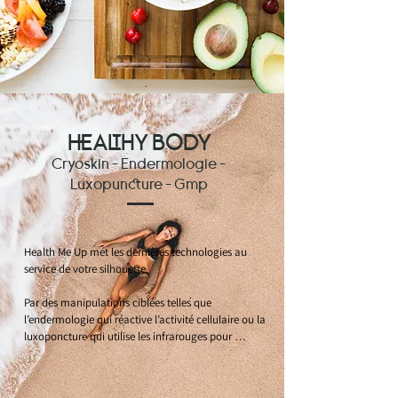
beauté. Health Me Up vous offre les clés pour 
réapprendre à mieux manger en tenant compte de 
vos goûts, de vos habitudes et de vos modes de 
vie. Grâce à des programmes personnalisés établis 
par nos experts en nutrition, vous parviendrez à 
retrouver un équilibre alimentaire qui influencera 
sur votre santé et votre beauté en vous permettant 
d’atteindre votre juste poids.
HEALTHY BODY
Cryoskin - Endermologie -
Luxopuncture - Gmp
Health Me Up met les dernières technologies au 
service de votre silhouette.

Par des manipulations ciblées telles que 
l’endermologie qui réactive l’activité cellulaire ou la 
luxoponcture qui utilise les infrarouges pour 
stimuler les points réflexes, nous vous aidons à 
retrouver le corps qui vous plaît. Nous vous 
proposons également la CryoSkin, appareil de 