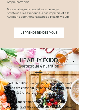
propre harmonie.
Pour envisager la beauté sous un angle
novateur, elles s’initient à la naturopathie et à la
nutrition et donnent naissance à Health Me Up.
JE PRENDS RENDEZ-VOUS
HEALTHY FOOD
Diététique & nutrition
HEALTH ME UP vous aide à mincir en parfaite santé 
grâce à des conseils nutritionnels sans contraintes 
et adaptés à chacun. 

En adoptant certains rituels alimentaires, vous 
pourrez faire de votre assiette une véritable alliée 