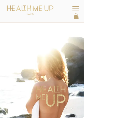
Perdre du Ventre, Maigrir Vite ou
Rajeunir à Saint-Cloud ?
Comment perdre du ventre, maigrir
vite ou rajeunir quand on habites à
Saint-Cloud
?
Health Me Up vous accompagne par
LPG
,
naturopathie
,
nutrition
,
cryoskin
,
luxuponcture
,
sculpting
,
gym
métabolique
.. Retrouvez santé, bien-
être et épanouissement.