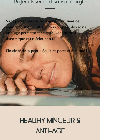
Rajeunissement sans chirurgie
Sans passer par des techniques intrusives de 
chirurgie, HEALTH ME UP vous propose des soins 
anti-âge permettant de retrouver une peau 
dynamique et un éclat naturel. 

Elasticité de la peau, réduit les pores et diminue les 
rides en seulement quelques séances.

Comble les rides, clarifie le teint, raffermie la peau 
et affine le double menton....
HEALTHY MINCEUR &
ANTI-AGE