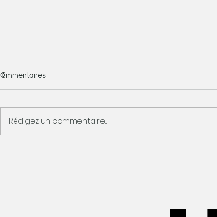
Commentaires
Rédigez un commentaire...
Et si cet été, vous arrêtiez enfin
Août approche : c
de recommencer à zéro
profiter de 
chaque rentrée ?
revenir avec 