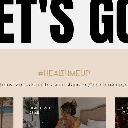
ET'S G
ET'S G
#HEALTHMEUP
trouvez nos actualités sur instagram @healthmeup.pa
HEALTH ME UP
HEA
25 juil.
17 ju