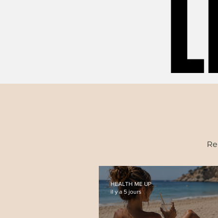
L
L
Re
HEALTH ME UP
il y a 5 jours