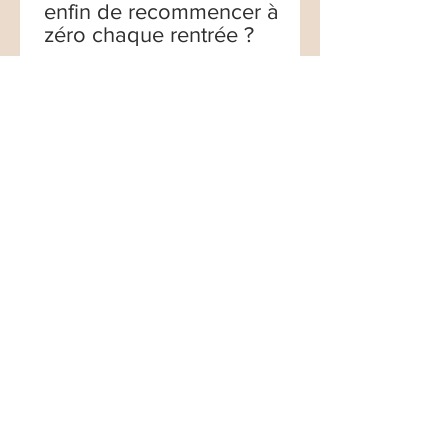
enfin de recommencer à
zéro chaque rentrée ?
HORAIRES
Du lundi au vendredi de 9H à 19H
LE CABINET
11 rue Faraday, 75017
Paris, France
+(0)33
9 54 00 50 39