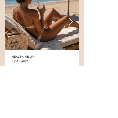
HEALTH ME UP
il y a 6 jours
Et si cet été, vous arrêtiez
enfin de recommencer à
zéro chaque rentrée ?
HORAIRES